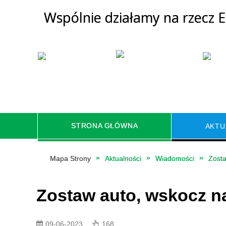
Wspólnie działamy na rzecz 
STRONA GŁÓWNA
AKTU
REMONT PRZEPŁYWOWEGO
Mapa Strony
Aktualności
Wiadomości
Zosta
ZBIORNIKA RETENCYJNEGO
S
"KOWARY" NA POTOKU BYSTRA
Zostaw auto, wskocz n
W KOWARACH
ZAKUP I MONTAŻ ZBIORNIKÓW
ZAK
09-06-2023
168