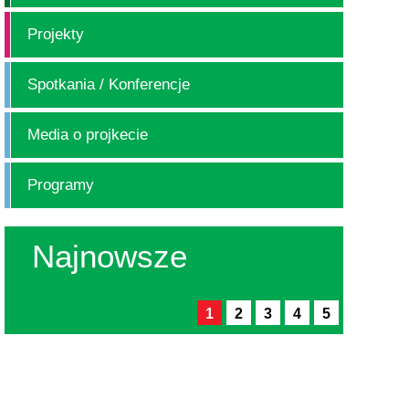
STADIONIE MIEJSKIM
Projekty
ZIELONE PRZYSTANKI
Spotkania / Konferencje
NYCH
DZIAŁANIA EDUKACYJNO-
Media o projkecie
LNYM
INFORMACYJNE
Programy
JI I
Najnowsze
1
2
3
4
5