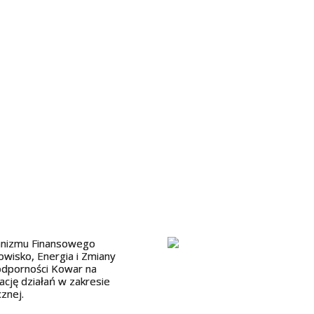
hanizmu Finansowego
isko, Energia i Zmiany
 odporności Kowar na
ację działań w zakresie
znej.