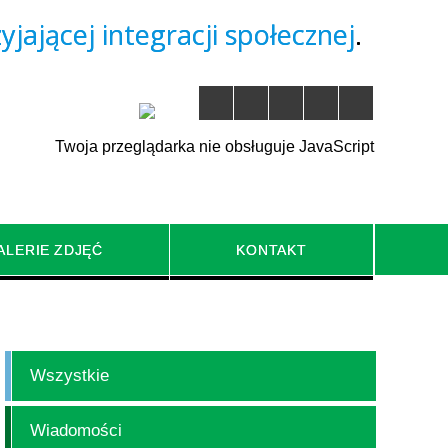
yjającej integracji społecznej
.
Twoja przeglądarka nie obsługuje JavaScript
ALERIE ZDJĘĆ
KONTAKT
NU
REWITALIZACJA TERENÓW
ZIELENI
Wszystkie
Wiadomości
SYSTEM NAWADNIANIA NA
ANNY