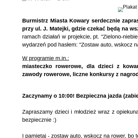
NA WODĘ DESZCZOWĄ
ODSK
Burmistrz Miasta Kowary serdecznie zapras
NASADZENIA ZIELENI
NI
przy ul. J. Matejki, gdzie czekać będą na ws
ramach działań w projekcie, pt. "Zielono-nieb
POPULARYZACJA JAZDY NA
wydarzeń pod hasłem: "Zostaw auto, wskocz na
E
ROWERZE
W
W programie m.in.:
miasteczko rowerowe, dla dzieci z kowa
DZ
DZIAŁANIA EDUKACYJNO-
zawody rowerowe, liczne konkursy z nagro
INFOR
INFORMACYJNE DZIAŁANIA
PRZ
AKTYWIZUJĄCE SPOŁECZNOŚĆ
EDU
Zaczynamy o 10:00! Bezpieczna jazda (zabier
Zapraszamy dzieci i młodzież wraz z opiekun
bezpiecznie :)
I pamiętaj - zostaw auto, wskocz na rower, bo t