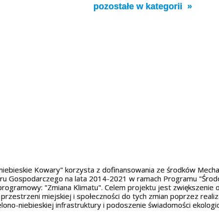
pozostałe w kategorii
-niebieskie Kowary" korzysta z dofinansowania ze środków Mec
ru Gospodarczego na lata 2014-2021 w ramach Programu "Środow
 programowy: "Zmiana Klimatu". Celem projektu jest zwiększenie
rzestrzeni miejskiej i społeczności do tych zmian poprzez realiz
elono-niebieskiej infrastruktury i podoszenie świadomości ekologic