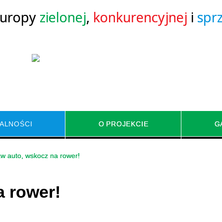
Europy
zielonej
,
konkurencyjnej
i
sprz
ALNOŚCI
O PROJEKCIE
G
w auto, wskocz na rower!
TWORZENIE OBSZARU
REWITALIZACJA TERE
BIORETENCJI
WOKÓŁ ZBIORNIKA
a rower!
UP I MONTAŻ OGRODÓW
SYSTEMY WODNE - FONT