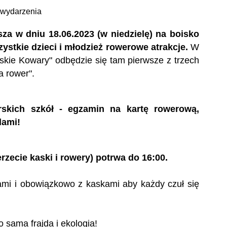
DESZCZOWYCH
LEPIENIA POWIERZCHNI
za w dniu 18.06.2023 (w niedzielę) na boisko
ŚCIANY ZIELENI
EPRZEPUSZCZALNYCH
zystkie dzieci i młodzież rowerowe atrakcje.
W
ieskie Kowary" odbędzie się tam pierwsze z trzech
ROZWIĄZANIA
WSPARCIE MIEJSC CZYN
 rower".
NERGOOSZCZĘDNE Z
BIOLOGICZNIE W NATURA
YKORZYSTANIEM OZE
ŚRODOWISKU
rskich szkół - egzamin na kartę rowerową,
IAŁANIA EDUKACYJNO-
dami!
MACYJNE: KSZTAŁCENIE I
DZIAŁANIA DOT. INFORMAC
EKAZ WIEDZY W FORMIE
KOMUNIKACJI
KACJI PROFILOWANEJ
zecie kaski i rowery) potrwa do 16:00.
ami i obowiązkowo z kaskami aby każdy czuł się
o sama frajda i ekologia!